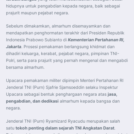
Indonesia Dorong ASEAN dan Uni Eropa Perkuat
hidupnya untuk pengabdian kepada negara, baik sebagai
Stabilitas Global melalui Kemitraan Strategis
Menlu RI Dorong Kemitraan Ekonomi ASEAN–Korea
prajurit maupun pejabat negara.
Selatan untuk Perkuat Ketahanan Kawasan
Kemitraan ASEAN–Kanada Perkuat Ketahanan Ekonomi,
Pangan, dan Energi Kawasan
Sebelum dimakamkan, almarhum disemayamkan dan
ASEAN dan India Perkuat Ketahanan Kawasan lewat
Kerja Sama Maritim, Ekonomi, dan Kesehatan
mendapatkan penghormatan terakhir dari Presiden Republik
BI Pertahankan BI-Rate 5,75 Persen untuk Jaga
Indonesia Prabowo Subianto di
Kementerian Pertahanan RI,
Stabilitas dan Dukung Pertumbuhan Ekonomi
Kepala BGN Sudaryono Tegaskan Komitmen Perkuat
Jakarta
. Prosesi pemakaman berlangsung khidmat dan
Transparansi dan Akuntabilitas Program Makan Bergizi
dihadiri keluarga, kerabat, pejabat negara, pimpinan TNI-
Gratis
Presiden Prabowo Resmi Lantik Sudaryono sebagai
Polri, serta para prajurit yang pernah mengenal dan mengabdi
Kepala Badan Gizi Nasional
Presiden Prabowo Lantik Sudaryono sebagai Kepala
bersama almarhum.
Badan Gizi Nasional
Presiden Prabowo Tekankan Integritas dan Loyalitas
sebagai Pedoman Utama Perwira TNI-Polri
Upacara pemakaman militer dipimpin Menteri Pertahanan RI
Presiden Prabowo Lantik 1.177 Perwira Remaja TNI-Polri
Jenderal TNI (Purn) Sjafrie Sjamsoeddin selaku Inspektur
pada Upacara Praspa 2026
Mensesneg Tegaskan Komitmen Pemerintah Bangun
Upacara sebagai bentuk penghargaan negara atas
jasa,
Ekosistem Kendaraan Listrik Nasional
pengabdian, dan dedikasi
almarhum kepada bangsa dan
Penerbang T-50i Golden Eagle TNI AU Ikuti Latihan
DBFM dalam Pitch Black 2026 di Australia
negara.
Jenderal TNI (Purn) Ryamizard Ryacudu merupakan salah
satu
tokoh penting dalam sejarah TNI Angkatan Darat
.