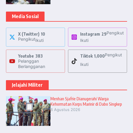
Media Sosial
Pengikut
X (Twitter)
10
Instagram
29
Pengikut
Ikuti
Ikuti
Pengikut
Youtube
383
Tiktok
1,000
Pelanggan
Ikuti
Berlangganan
Jelajahi Militer
Menhan Sjafrie Dianugerahi Warga
Kehormatan Korps Marinir di Dabo Singkep
6 Agustus 2026