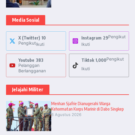
Media Sosial
Pengikut
X (Twitter)
10
Instagram
29
Pengikut
Ikuti
Ikuti
Pengikut
Youtube
383
Tiktok
1,000
Pelanggan
Ikuti
Berlangganan
Jelajahi Militer
Menhan Sjafrie Dianugerahi Warga
Kehormatan Korps Marinir di Dabo Singkep
6 Agustus 2026