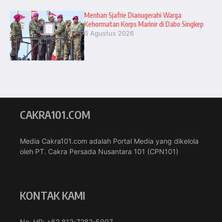
Menhan Sjafrie Dianugerahi Warga
Kehormatan Korps Marinir di Dabo Singkep
6 Agustus 2026
CAKRA101.COM
Media Cakra101.com adalah Portal Media yang dikelola
oleh PT. Cakra Persada Nusantara 101 (CPN101)
KONTAK KAMI
No. HP: +62 812-7282-5007