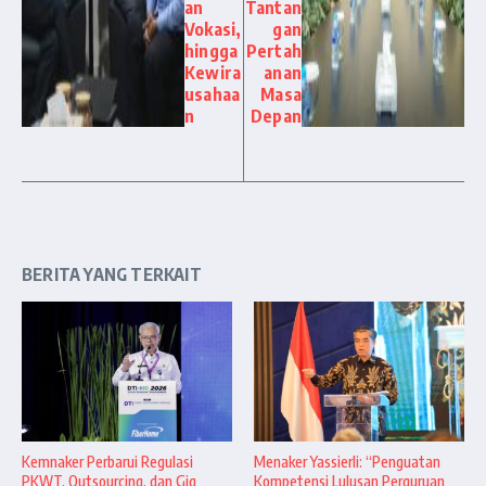
an
Tantan
Vokasi,
gan
hingga
Pertah
Kewira
anan
usahaa
Masa
n
Depan
BERITA YANG TERKAIT
Kemnaker Perbarui Regulasi
Menaker Yassierli: “Penguatan
PKWT, Outsourcing, dan Gig
Kompetensi Lulusan Perguruan