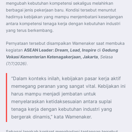
Perkuat Kerja Sama Repatriasi Artefak Budaya
mengubah kebutuhan kompetensi sekaligus melahirkan
Menteri PKP dan Ketua DEN Perkuat Kolaborasi
berbagai jenis pekerjaan baru. Kondisi tersebut menuntut
Teknologi, Data, dan Pembiayaan Demi Percepatan
Program 3 Juta Rumah
hadirnya kebijakan yang mampu menjembatani kesenjangan
Pendaftaran MagangHub Angkatan II Batch 1 Dibuka
hingga 28 Juli 2026, Kesempatan Raih Pengalaman Kerja
antara kompetensi tenaga kerja dengan kebutuhan industri
dan Sertifikasi Kompetensi
yang terus berkembang.
KASAU Bekali 154 Perwira Remaja AAU 2026, Tekankan
Integritas dan Profesionalisme sebagai Bekal
Pengabdian
Pernyataan tersebut disampaikan Wamenaker saat membuka
Menlu Sugiono Dorong Kemitraan ASEAN–Inggris yang
Lebih Erat Hadapi Tantangan Global
kegiatan
ASEAN Leader:
Dream, Lead, Inspire
di
Gedung
Indonesia Dorong ASEAN dan Uni Eropa Perkuat
Vokasi Kementerian Ketenagakerjaan, Jakarta
,
Selasa
Stabilitas Global melalui Kemitraan Strategis
Menlu RI Dorong Kemitraan Ekonomi ASEAN–Korea
(7/7/2026)
.
Selatan untuk Perkuat Ketahanan Kawasan
Kemitraan ASEAN–Kanada Perkuat Ketahanan Ekonomi,
Pangan, dan Energi Kawasan
“Dalam konteks inilah, kebijakan pasar kerja aktif
ASEAN dan India Perkuat Ketahanan Kawasan lewat
Kerja Sama Maritim, Ekonomi, dan Kesehatan
memegang peranan yang sangat vital. Kebijakan ini
BI Pertahankan BI-Rate 5,75 Persen untuk Jaga
Stabilitas dan Dukung Pertumbuhan Ekonomi
harus mampu menjadi jembatan untuk
Kepala BGN Sudaryono Tegaskan Komitmen Perkuat
Transparansi dan Akuntabilitas Program Makan Bergizi
menyelaraskan ketidaksesuaian antara suplai
Gratis
tenaga kerja dengan kebutuhan industri yang
bergerak dinamis,” kata Wamenaker.
Sebagai langkah konkret menghadapi tantangan tersebut,