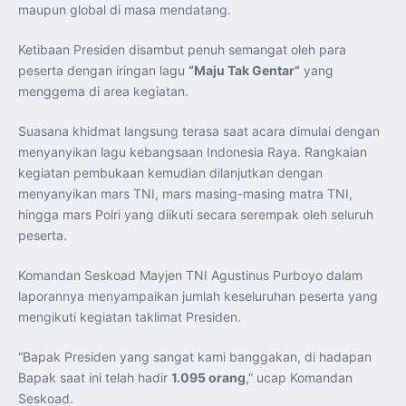
Perkuat Kerja Sama Repatriasi Artefak Budaya
maupun global di masa mendatang.
Menteri PKP dan Ketua DEN Perkuat Kolaborasi
Teknologi, Data, dan Pembiayaan Demi Percepatan
Program 3 Juta Rumah
Ketibaan Presiden disambut penuh semangat oleh para
Pendaftaran MagangHub Angkatan II Batch 1 Dibuka
peserta dengan iringan lagu
“Maju Tak Gentar”
yang
hingga 28 Juli 2026, Kesempatan Raih Pengalaman Kerja
dan Sertifikasi Kompetensi
menggema di area kegiatan.
KASAU Bekali 154 Perwira Remaja AAU 2026, Tekankan
Integritas dan Profesionalisme sebagai Bekal
Pengabdian
Suasana khidmat langsung terasa saat acara dimulai dengan
Menlu Sugiono Dorong Kemitraan ASEAN–Inggris yang
Lebih Erat Hadapi Tantangan Global
menyanyikan lagu kebangsaan Indonesia Raya. Rangkaian
Indonesia Dorong ASEAN dan Uni Eropa Perkuat
kegiatan pembukaan kemudian dilanjutkan dengan
Stabilitas Global melalui Kemitraan Strategis
Menlu RI Dorong Kemitraan Ekonomi ASEAN–Korea
menyanyikan mars TNI, mars masing-masing matra TNI,
Selatan untuk Perkuat Ketahanan Kawasan
hingga mars Polri yang diikuti secara serempak oleh seluruh
Kemitraan ASEAN–Kanada Perkuat Ketahanan Ekonomi,
Pangan, dan Energi Kawasan
peserta.
ASEAN dan India Perkuat Ketahanan Kawasan lewat
Kerja Sama Maritim, Ekonomi, dan Kesehatan
BI Pertahankan BI-Rate 5,75 Persen untuk Jaga
Komandan Seskoad Mayjen TNI Agustinus Purboyo dalam
Stabilitas dan Dukung Pertumbuhan Ekonomi
Kepala BGN Sudaryono Tegaskan Komitmen Perkuat
laporannya menyampaikan jumlah keseluruhan peserta yang
Transparansi dan Akuntabilitas Program Makan Bergizi
mengikuti kegiatan taklimat Presiden.
Gratis
“Bapak Presiden yang sangat kami banggakan, di hadapan
Bapak saat ini telah hadir
1.095 orang
,” ucap Komandan
Seskoad.