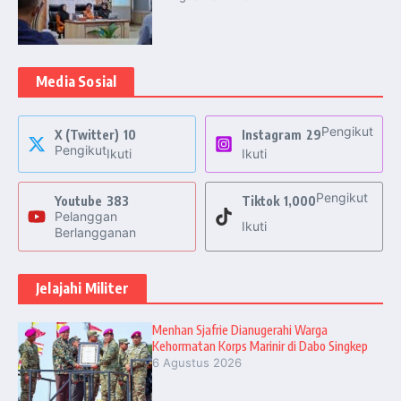
Media Sosial
Pengikut
X (Twitter)
10
Instagram
29
Pengikut
Ikuti
Ikuti
Pengikut
Youtube
383
Tiktok
1,000
Pelanggan
Ikuti
Berlangganan
Jelajahi Militer
Menhan Sjafrie Dianugerahi Warga
Kehormatan Korps Marinir di Dabo Singkep
6 Agustus 2026