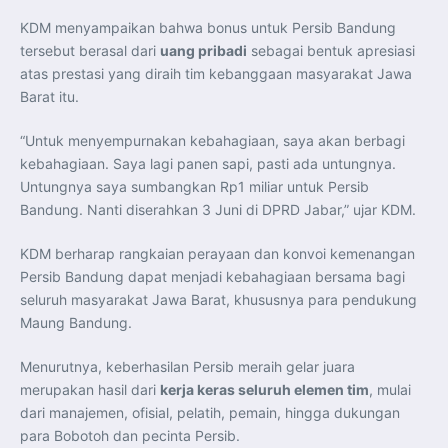
Perkuat Kerja Sama Repatriasi Artefak Budaya
Menteri PKP dan Ketua DEN Perkuat Kolaborasi
KDM menyampaikan bahwa bonus untuk Persib Bandung
Teknologi, Data, dan Pembiayaan Demi Percepatan
Program 3 Juta Rumah
tersebut berasal dari
uang pribadi
sebagai bentuk apresiasi
Pendaftaran MagangHub Angkatan II Batch 1 Dibuka
atas prestasi yang diraih tim kebanggaan masyarakat Jawa
hingga 28 Juli 2026, Kesempatan Raih Pengalaman Kerja
dan Sertifikasi Kompetensi
Barat itu.
KASAU Bekali 154 Perwira Remaja AAU 2026, Tekankan
Integritas dan Profesionalisme sebagai Bekal
Pengabdian
“Untuk menyempurnakan kebahagiaan, saya akan berbagi
Menlu Sugiono Dorong Kemitraan ASEAN–Inggris yang
kebahagiaan. Saya lagi panen sapi, pasti ada untungnya.
Lebih Erat Hadapi Tantangan Global
Indonesia Dorong ASEAN dan Uni Eropa Perkuat
Untungnya saya sumbangkan Rp1 miliar untuk Persib
Stabilitas Global melalui Kemitraan Strategis
Menlu RI Dorong Kemitraan Ekonomi ASEAN–Korea
Bandung. Nanti diserahkan 3 Juni di DPRD Jabar,” ujar KDM.
Selatan untuk Perkuat Ketahanan Kawasan
Kemitraan ASEAN–Kanada Perkuat Ketahanan Ekonomi,
Pangan, dan Energi Kawasan
KDM berharap rangkaian perayaan dan konvoi kemenangan
ASEAN dan India Perkuat Ketahanan Kawasan lewat
Persib Bandung dapat menjadi kebahagiaan bersama bagi
Kerja Sama Maritim, Ekonomi, dan Kesehatan
BI Pertahankan BI-Rate 5,75 Persen untuk Jaga
seluruh masyarakat Jawa Barat, khususnya para pendukung
Stabilitas dan Dukung Pertumbuhan Ekonomi
Maung Bandung.
Kepala BGN Sudaryono Tegaskan Komitmen Perkuat
Transparansi dan Akuntabilitas Program Makan Bergizi
Gratis
Menurutnya, keberhasilan Persib meraih gelar juara
merupakan hasil dari
kerja keras seluruh elemen tim
, mulai
dari manajemen, ofisial, pelatih, pemain, hingga dukungan
para Bobotoh dan pecinta Persib.