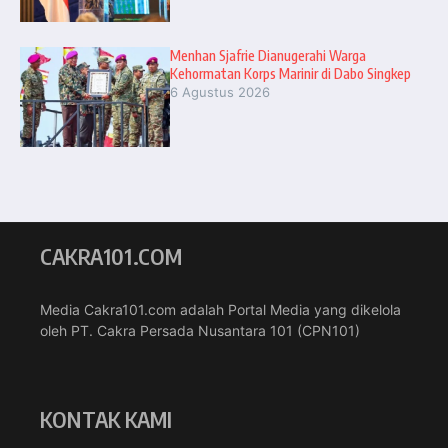
Menhan Sjafrie Dianugerahi Warga
Kehormatan Korps Marinir di Dabo Singkep
6 Agustus 2026
CAKRA101.COM
Media Cakra101.com adalah Portal Media yang dikelola
oleh PT. Cakra Persada Nusantara 101 (CPN101)
KONTAK KAMI