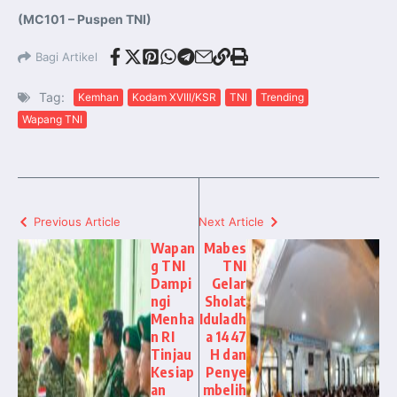
(MC101 – Puspen TNI)
Bagi Artikel
Tag:
Kemhan
Kodam XVIII/KSR
TNI
Trending
Wapang TNI
Previous Article
Next Article
Wapan
Mabes
g TNI
TNI
Dampi
Gelar
ngi
Sholat
Menha
Iduladh
n RI
a 1447
Tinjau
H dan
Kesiap
Penye
an
mbelih