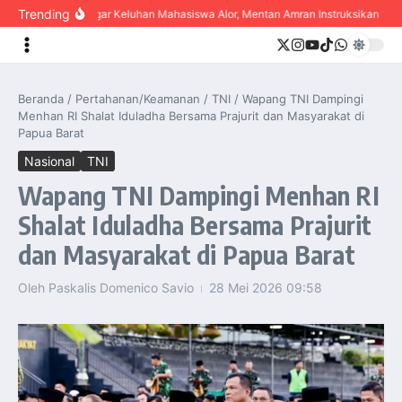
content
Trending
Dengar Keluhan Mahasiswa Alor, Mentan Amran Instruksikan “Bulo
Beranda
/
Pertahanan/Keamanan
/
TNI
/
Wapang TNI Dampingi
Menhan RI Shalat Iduladha Bersama Prajurit dan Masyarakat di
Papua Barat
Nasional
TNI
Wapang TNI Dampingi Menhan RI
Shalat Iduladha Bersama Prajurit
dan Masyarakat di Papua Barat
Oleh
Paskalis Domenico Savio
28 Mei 2026
09:58