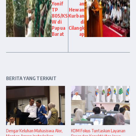
Yonif
an
TP
Hewan
805/KS
Kurban
W di
di
Papua
Cilangk
Barat
ap
BERITA YANG TERKAIT
Dengar Keluhan Mahasiswa Alor,
KDM Fokus Tuntaskan Layanan