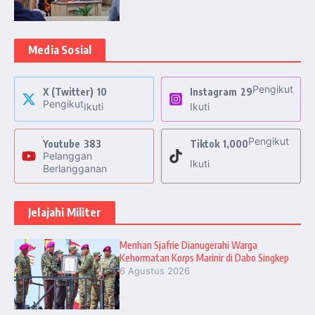
Media Sosial
Pengikut
X (Twitter)
10
Instagram
29
Pengikut
Ikuti
Ikuti
Pengikut
Youtube
383
Tiktok
1,000
Pelanggan
Ikuti
Berlangganan
Jelajahi Militer
Menhan Sjafrie Dianugerahi Warga
Kehormatan Korps Marinir di Dabo Singkep
6 Agustus 2026