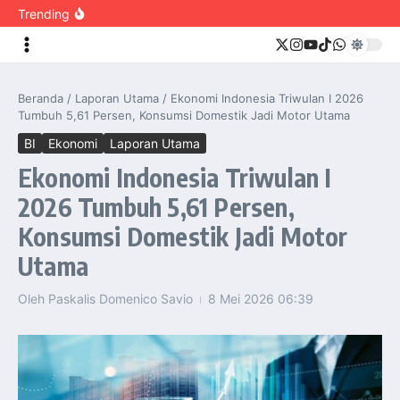
Prabowo Resmikan Revitalisasi Stasiun Semarang
content
Trending
Tawang Bersejarah
KASAU: “Kekuatan Udara Dibangun melalui Nilai-Nilai
Pengabdian”
PSEL Legok Nangka Dibangun, 2.131 Ton Sampah per
Hari Akan Diolah Menjadi Listrik
Presiden Prabowo Kunjungi Jawa Tengah, Resmikan
Revitalisasi Stasiun Tawang dan Akad Massal 62 Ribu
Beranda
/
Laporan Utama
/
Ekonomi Indonesia Triwulan I 2026
Rumah Subsidi
Tumbuh 5,61 Persen, Konsumsi Domestik Jadi Motor Utama
Momen Haru Warnai Pelantikan Pamong Praja Muda
IPDN 2026, Orang Tua Bangga Saksikan Putra-Putri Raih
BI
Ekonomi
Laporan Utama
Prestasi
Dilantik Presiden Prabowo, Lulusan Terbaik IPDN
Ekonomi Indonesia Triwulan I
Angkatan XXXIII Ukir Prestasi Lewat Kerja Keras, Doa,
dan Konsistensi
2026 Tumbuh 5,61 Persen,
Presiden Prabowo Titipkan Masa Depan Kepemimpinan
Bangsa kepada Pamong Praja Muda IPDN
Presiden Prabowo Bahas Pemerataan Listrik Desa
Konsumsi Domestik Jadi Motor
hingga Penguatan Ketahanan Energi Nasional
Ziarah Hari Bakti ke-79 TNI AU, KASAU Kenang Jasa
Utama
Pahlawan dan Perintis Angkatan Udara
Akad Massal 62.000 Rumah Subsidi Siap Digelar,
Perkuat Kolaborasi Ekosistem Perumahan
Oleh
Paskalis Domenico Savio
8 Mei 2026
06:39
PINSAR Apresiasi Langkah Cepat Mentan Amran dalam
Stabilkan Harga Ayam dan Telur
Panglima TNI Resmi Lantik 734 Perwira Prajurit Karier
TNI TA 2026
Wakasal Berikan Pembekalan Strategis kepada 203
Perwira Remaja Dikmapa PK TNI Reguler Gelombang I
TA 2026
Presiden Prabowo Pimpin Rapat KSSK, Perkuat