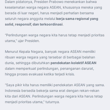
Indonesia Dorong ASEAN dan Uni Eropa Perkuat
Dalam pidatonya, Presiden Prabowo menekankan bahwa
Stabilitas Global melalui Kemitraan Strategis
keselamatan warga negara ASEAN, khususnya mereka yang
Menlu RI Dorong Kemitraan Ekonomi ASEAN–Korea
Selatan untuk Perkuat Ketahanan Kawasan
berada di luar negeri, harus menjadi perhatian bersama
Kemitraan ASEAN–Kanada Perkuat Ketahanan Ekonomi,
seluruh negara anggota melalui
kerja sama regional yang
Pangan, dan Energi Kawasan
ASEAN dan India Perkuat Ketahanan Kawasan lewat
solid, responsif, dan terkoordinasi
.
Kerja Sama Maritim, Ekonomi, dan Kesehatan
BI Pertahankan BI-Rate 5,75 Persen untuk Jaga
Stabilitas dan Dukung Pertumbuhan Ekonomi
“Perlindungan warga negara kita harus tetap menjadi prioritas
Kepala BGN Sudaryono Tegaskan Komitmen Perkuat
Transparansi dan Akuntabilitas Program Makan Bergizi
utama,” ujar Presiden.
Gratis
Presiden Prabowo Resmi Lantik Sudaryono sebagai
Kepala Badan Gizi Nasional
Menurut Kepala Negara, banyak negara ASEAN memiliki
Presiden Prabowo Lantik Sudaryono sebagai Kepala
ribuan warga negara yang tersebar di berbagai belahan
Badan Gizi Nasional
Presiden Prabowo Tekankan Integritas dan Loyalitas
dunia, sehingga dibutuhkan
pendekatan kolektif ASEAN
sebagai Pedoman Utama Perwira TNI-Polri
dalam memperkuat perlindungan, penanganan darurat,
Presiden Prabowo Lantik 1.177 Perwira Remaja TNI-Polri
pada Upacara Praspa 2026
hingga proses evakuasi ketika terjadi krisis.
Mensesneg Tegaskan Komitmen Pemerintah Bangun
Ekosistem Kendaraan Listrik Nasional
Penerbang T-50i Golden Eagle TNI AU Ikuti Latihan
“Saya pikir kita harus memiliki pendekatan ASEAN yang sama.
DBFM dalam Pitch Black 2026 di Australia
Indonesia bersedia bekerja sama erat dengan rekan-rekan
kita dari ASEAN. Perlindungan warga negara kita harus tetap
menjadi prioritas utama,” tuturnya.