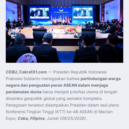
Pelatihan Signal Radio untuk Misi Pertahanan Udara dan
Radar
Menkeu Purbaya Instruksikan Penyelarasan Aturan KEK
untuk Perkuat Daya Saing Industri Dalam Negeri
Mentan Amran Pacu Produksi Gula Nasional, Target
Swasembada Gula Putih Dua Tahun dan Tembus 3 Juta
Ton
Menlu Sugiono Tekankan Inovasi sebagai Kunci
Penguatan Kerja Sama Konkret ASEAN Plus Three
Latma ORRUDA 2026 di Vladivostok Perkuat Diplomasi
Maritim TNI AL dan Rusia
Latihan DACT di Exercise Pitch Black 2026 Tingkatkan
Kesiapan Tempur Penerbang TNI AU
Menlu Sugiono: “Kekuatan Ekonomi ASEAN-RRT Harus
Menjadi Penopang Stabilitas Kawasan”
ASEAN dan Amerika Serikat Perkuat Kemitraan untuk
Jaga Stabilitas Kawasan dan Dorong Pertumbuhan
CEBU, Cakra101.com
— Presiden Republik Indonesia
Ekonomi
Presiden Prabowo Terima Direktur FBI, Indonesia dan AS
Prabowo Subianto menegaskan bahwa
perlindungan warga
Perkuat Kerja Sama Repatriasi Artefak Budaya
negara dan penguatan peran ASEAN dalam menjaga
Menteri PKP dan Ketua DEN Perkuat Kolaborasi
Teknologi, Data, dan Pembiayaan Demi Percepatan
perdamaian dunia
harus menjadi prioritas utama di tengah
Program 3 Juta Rumah
Pendaftaran MagangHub Angkatan II Batch 1 Dibuka
dinamika geopolitik global yang semakin kompleks.
hingga 28 Juli 2026, Kesempatan Raih Pengalaman Kerja
Penegasan tersebut disampaikan Presiden dalam sesi pleno
dan Sertifikasi Kompetensi
KASAU Bekali 154 Perwira Remaja AAU 2026, Tekankan
Konferensi Tingkat Tinggi (KTT) ke-48 ASEAN di Mactan
Integritas dan Profesionalisme sebagai Bekal
Pengabdian
Expo,
Cebu, Filipina
,
Jumat (08/05/2026)
.
Menlu Sugiono Dorong Kemitraan ASEAN–Inggris yang
Lebih Erat Hadapi Tantangan Global